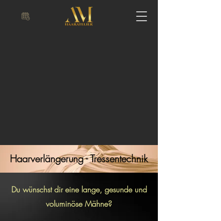
Haarverlängerung - Tressentechnik
Du wünschst dir eine lange, gesunde und
voluminöse Mähne?