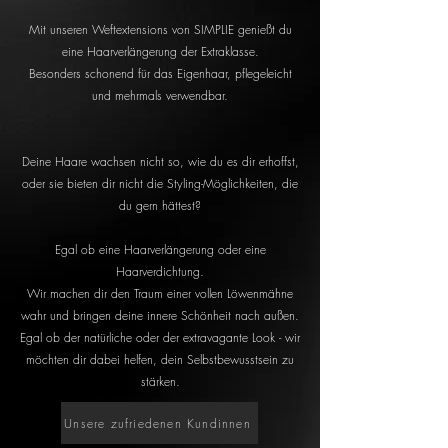
Mit unseren Weftextensions von SIMPLIE genießt du
eine Haarverlängerung der Extraklasse.
Besonders schonend für das Eigenhaar, pflegeleicht
und mehrmals verwendbar.
Deine Haare wachsen nicht so, wie du es dir erhoffst,
oder sie bieten dir nicht die Styling-Möglichkeiten, die
du gern hättest?
Egal ob eine Haarverlängerung oder eine
Haarverdichtung.
Wir machen dir den Traum einer vollen Löwenmähne
wahr und bringen deine innere Schönheit nach außen.
Egal ob der natürliche oder der extravagante Look - wir
möchten dir dabei helfen, dein Selbstbewusstsein zu
stärken.
Unsere zufriedenen Kundinnen