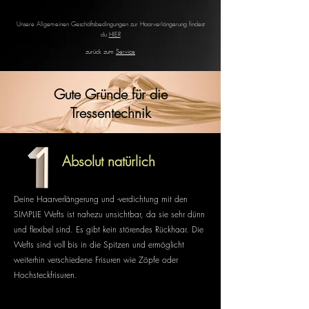
Unsere Allgemeinen Geschäftsbedingungen zur Haarverlängerung findest
du
HIER
zurück zum
Service
Gute Gründe für die
Tressentechnik
Absolut natürlich
Deine Haarverlängerung und -verdichtung mit den
SIMPLIE Wefts ist nahezu unsichtbar, da sie sehr dünn
und flexibel sind. Es gibt k
ein störendes Rückhaar. Die
Wefts sind voll bis in die Spitzen und ermöglicht
weiterhin verschiedene Frisuren wie Zöpfe oder
Hochsteckfrisuren.