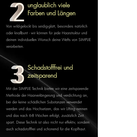
unglaublich viele
Farben und Längen
Von wild-gelockt bis seidig-glatt, besonders natürlich
oder knallbunt - wir können für jede Haarstruktur und
deinen individuellen Wunsch deine Wefts von SIMPLIE
verarbeiten.
Schadstofffrei und
zeitsparend
Mit der SIMPLIE Technik bieten wir eine zeitsparende
Methode der Haarverlängerung und -verdichtung an,
bei der keine schädlichen Substanzen verwendet
werden und das Hochsetzen, das wir Lifting nennen
und das nach 6-8 Wochen erfolgt, zusätzlich Zeit
spart. Diese Technik ist also nicht nur effektiv, sondern
auch schadstofffrei und schonend für die Kopfhaut.