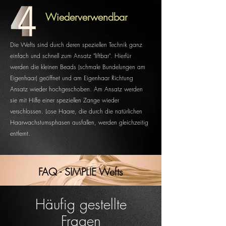
Wiederverwendbar
Die Wefts sind durch deren speziellen Technik ganz
einfach und schnell zum Ansatz "liftbar". Hierfür
werden die kleinen Beads (schmale Bundelungen am
Eigenhaar) geöffnet und am Eigenhaar Richtung
Ansatz wieder hochgeschoben. Am Ansatz werden
sie mit Hilfe einer speziellen Zange wieder
verschlossen.
Lose Haare, die durch die natürlichen
Haarwachstumsphasen ausfallen, werden gleichzeitig
entfernt.
FAQ - SIMPLIE Wefts
Häufig gestellte
Fragen