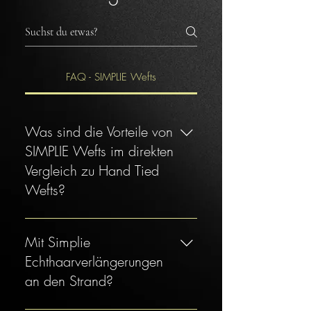
FAQ - SIMPLIE Wefts
Was sind die Vorteile von
SIMPLIE Wefts im direkten
Vergleich zu Hand Tied
Wefts?
SIMPLIE Wefts sind extrem dünn,
nur 0,5 bis 0,7 mm dick und 1
Mit Simplie
mm hoch. Dies ermöglicht ein
Echthaarverlängerungen
natürliches Aussehen und ein
an den Strand?
komfortables Einsetzen – ohne
spürbares Gewicht auf der